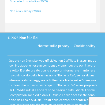
Speciale Non è la Rai (2005)
Non è la Rai Day (2016)
© 2026
Non è la Rai
Norme sulla privacy
Cookie policy
Questo non è un sito web ufficiale, non è affiliato in alcun modo
con Mediaset e nessun compenso viene ricevuto per il lavoro
svolto. È stato creato con lo scopo di informare e mantenere
vivo il ricordo della trasmissione "Non è la Rai", senza alcuna
intenzione di danneggiare od offendere Mediaset e l'immagine
di coloro che vi hanno partecipato. "Non è la Rai" è una proprietà
R.T.I. Mediaset: alla società sono riservati tutti i diritti. I dischi
compilation sono editi da R.T.I. Music. Le videocassette sono
edite da Canale 5 Music. I testi delle canzoni presenti in questo
sito si riferiscono alle versioni ascoltate nella trasmissione. I