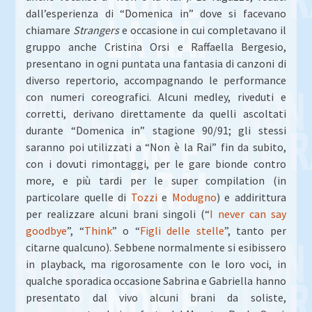
dall’esperienza di “Domenica in” dove si facevano
chiamare
Strangers
e occasione in cui completavano il
gruppo anche Cristina Orsi e Raffaella Bergesio,
presentano in ogni puntata una fantasia di canzoni di
diverso repertorio, accompagnando le performance
con numeri coreografici. Alcuni medley, riveduti e
corretti, derivano direttamente da quelli ascoltati
durante “Domenica in” stagione 90/91; gli stessi
saranno poi utilizzati a “Non è la Rai” fin da subito,
con i dovuti rimontaggi, per le gare bionde contro
more, e più tardi per le super compilation (in
particolare quelle di
Tozzi
e
Modugno
) e addirittura
per realizzare alcuni brani singoli (“
I never can say
goodbye
”, “
Think
” o “
Figli delle stelle
”, tanto per
citarne qualcuno). Sebbene normalmente si esibissero
in playback, ma rigorosamente con le loro voci, in
qualche sporadica occasione Sabrina e Gabriella hanno
presentato dal vivo alcuni brani da soliste,