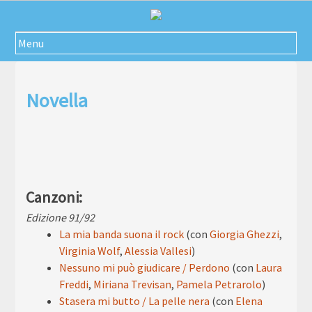
Passa
al
contenuto
Menu
Novella
Canzoni:
Edizione 91/92
La mia banda suona il rock
(con
Giorgia Ghezzi
,
Virginia Wolf
,
Alessia Vallesi
)
Nessuno mi può giudicare / Perdono
(con
Laura
Freddi
,
Miriana Trevisan
,
Pamela Petrarolo
)
Stasera mi butto / La pelle nera
(con
Elena