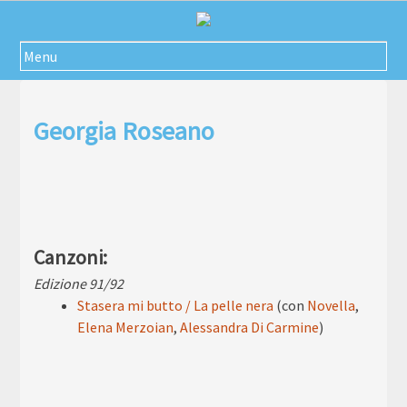
Passa
al
contenuto
Menu
Georgia Roseano
Canzoni:
Edizione 91/92
Stasera mi butto / La pelle nera
(con
Novella
,
Elena Merzoian
,
Alessandra Di Carmine
)