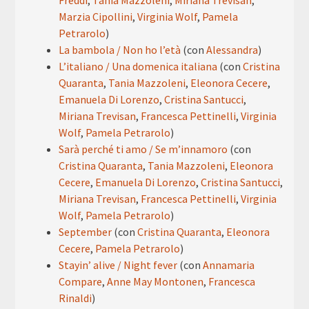
Freddi
,
Tania Mazzoleni
,
Miriana Trevisan
,
Marzia Cipollini
,
Virginia Wolf
,
Pamela
Petrarolo
)
La bambola / Non ho l’età
(con
Alessandra
)
L’italiano / Una domenica italiana
(con
Cristina
Quaranta
,
Tania Mazzoleni
,
Eleonora Cecere
,
Emanuela Di Lorenzo
,
Cristina Santucci
,
Miriana Trevisan
,
Francesca Pettinelli
,
Virginia
Wolf
,
Pamela Petrarolo
)
Sarà perché ti amo / Se m’innamoro
(con
Cristina Quaranta
,
Tania Mazzoleni
,
Eleonora
Cecere
,
Emanuela Di Lorenzo
,
Cristina Santucci
,
Miriana Trevisan
,
Francesca Pettinelli
,
Virginia
Wolf
,
Pamela Petrarolo
)
September
(con
Cristina Quaranta
,
Eleonora
Cecere
,
Pamela Petrarolo
)
Stayin’ alive / Night fever
(con
Annamaria
Compare
,
Anne May Montonen
,
Francesca
Rinaldi
)