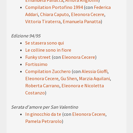
Emanuela Panatta
,
Ambra Angiolini
)
Compilation Portofino 1994
(con
Federica
Addari
,
Chiara Caputo
,
Eleonora Cecere
,
Vittoria Tiraterra
,
Emanuela Panatta
)
Edizione 94/95
Se stasera sono qui
Le colline sono in fiore
Funky street
(con
Eleonora Cecere
)
Fortissimo
Compilation Zucchero
(con
Alessia Gioffi
,
Eleonora Cecere
,
Gu Shen
,
Marzia Aquilani
,
Roberta Carrano
,
Eleonora e Nicoletta
Costanzo
)
Serata d'amore per San Valentino
In ginocchio da te
(con
Eleonora Cecere
,
Pamela Petrarolo
)