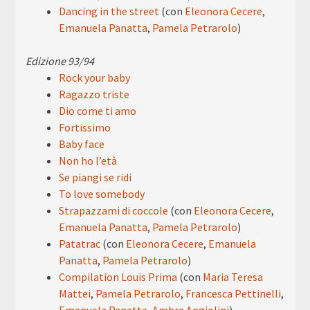
Dancing in the street
(con
Eleonora Cecere
,
Emanuela Panatta
,
Pamela Petrarolo
)
Edizione 93/94
Rock your baby
Ragazzo triste
Dio come ti amo
Fortissimo
Baby face
Non ho l’età
Se piangi se ridi
To love somebody
Strapazzami di coccole
(con
Eleonora Cecere
,
Emanuela Panatta
,
Pamela Petrarolo
)
Patatrac
(con
Eleonora Cecere
,
Emanuela
Panatta
,
Pamela Petrarolo
)
Compilation Louis Prima
(con
Maria Teresa
Mattei
,
Pamela Petrarolo
,
Francesca Pettinelli
,