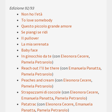
Edizione 92/93
Non ho l’età
To love somebody
Questo piccolo grande amore
Se piangi se ridi
Il pullover
La mia serenata
Baby face
In ginocchio da te
(con
Eleonora Cecere
,
Pamela Petrarolo
)
Reach out I’ll be there
(con
Emanuela Panatta
,
Pamela Petrarolo
)
Peaches and cream
(con
Eleonora Cecere
,
Pamela Petrarolo
)
Strapazzami di coccole
(con
Eleonora Cecere
,
Emanuela Panatta
,
Pamela Petrarolo
)
Patatrac
(con
Eleonora Cecere
,
Emanuela
Panatta
,
Pamela Petrarolo
)