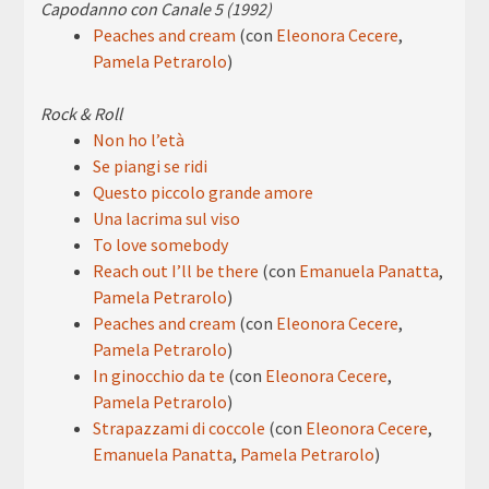
Capodanno con Canale 5 (1992)
Peaches and cream
(con
Eleonora Cecere
,
Pamela Petrarolo
)
Rock & Roll
Non ho l’età
Se piangi se ridi
Questo piccolo grande amore
Una lacrima sul viso
To love somebody
Reach out I’ll be there
(con
Emanuela Panatta
,
Pamela Petrarolo
)
Peaches and cream
(con
Eleonora Cecere
,
Pamela Petrarolo
)
In ginocchio da te
(con
Eleonora Cecere
,
Pamela Petrarolo
)
Strapazzami di coccole
(con
Eleonora Cecere
,
Emanuela Panatta
,
Pamela Petrarolo
)