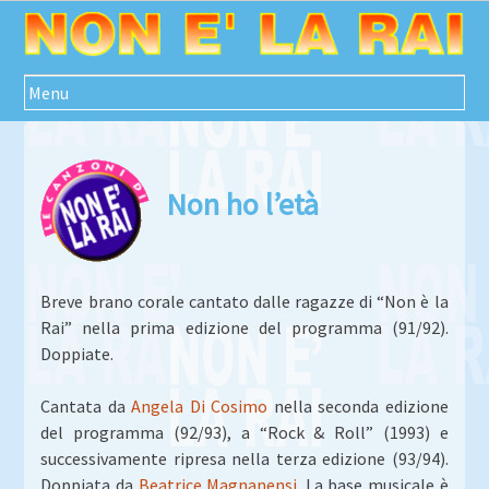
Passa
al
contenuto
Menu
Non ho l’età
Breve brano corale cantato dalle ragazze di “Non è la
Rai” nella prima edizione del programma (91/92).
Doppiate.
Cantata da
Angela Di Cosimo
nella seconda edizione
del programma (92/93), a “Rock & Roll” (1993) e
successivamente ripresa nella terza edizione (93/94).
Doppiata da
Beatrice Magnanensi
. La base musicale è