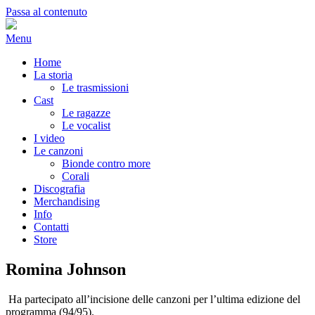
Passa al contenuto
Menu
Home
La storia
Le trasmissioni
Cast
Le ragazze
Le vocalist
I video
Le canzoni
Bionde contro more
Corali
Discografia
Merchandising
Info
Contatti
Store
Romina Johnson
Ha partecipato all’incisione delle canzoni per l’ultima edizione del
programma (94/95).