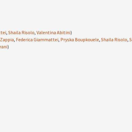
tei
,
Shaila Risolo
,
Valentina Abitini
)
 Zappia
,
Federica Giammattei
,
Pryska Boupkouele
,
Shaila Risolo
,
S
rani
)