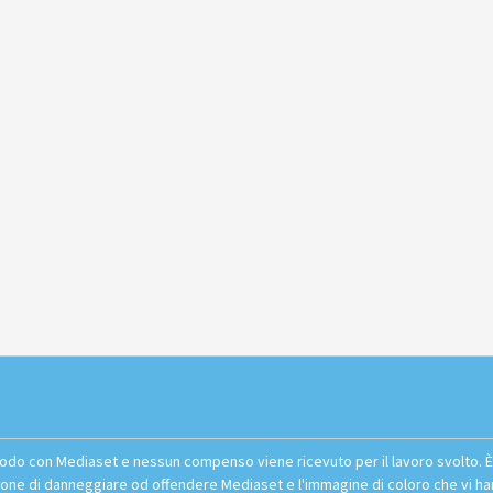
n modo con Mediaset e nessun compenso viene ricevuto per il lavoro svolto. 
zione di danneggiare od offendere Mediaset e l'immagine di coloro che vi hann