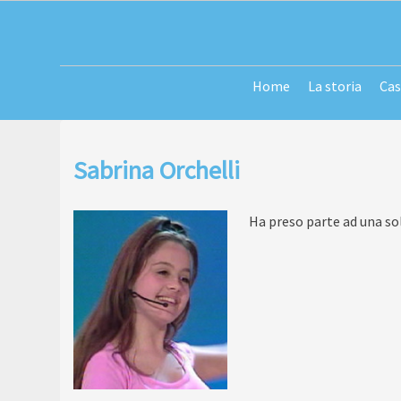
Passa
al
contenuto
Home
La storia
Cas
Sabrina Orchelli
Ha preso parte ad una so