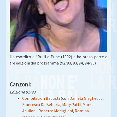
Ha esordito a “Bulli e Pupe (1992) e ha preso parte a
tre edizioni del programma (92/93, 93/94, 94/95).
Canzoni:
Edizione 92/93
Compilation Battisti
(con
Daniela Giagheddu
,
Francesca Da Bellaria
,
Mary Patti
,
Marzia
Aquilani
,
Roberta Modigliani
,
Romina