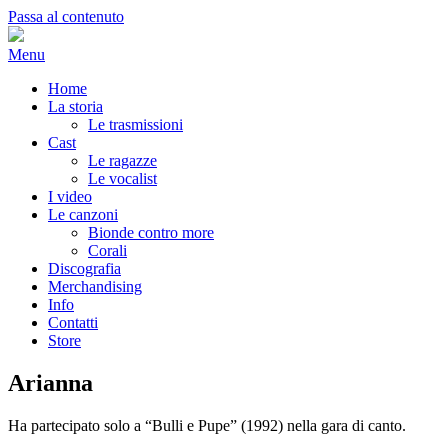
Passa al contenuto
Menu
Home
La storia
Le trasmissioni
Cast
Le ragazze
Le vocalist
I video
Le canzoni
Bionde contro more
Corali
Discografia
Merchandising
Info
Contatti
Store
Arianna
Ha partecipato solo a “Bulli e Pupe” (1992) nella gara di canto.