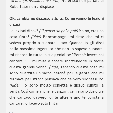
(Si fa improvvisamente seria)
Preferisco non parlare di
Roberta se non vi dispiace.
OK, cambiamo discorso allora... Come vanno le lezioni
di sax?
Le lezioni di sax?
(Ci pensa un po' e poi:)
Ma no, era una
cosa finta!
(Ride)
Boncompagni mi disse che mi ci
vedeva proprio a suonare il sax. Quando io gli dissi
nella massima ingenuità che non lo sapevo suonare,
mi rispose in tutta la sua genialità: "Perché invece sai
cantare?". E mi mise a tacere sbattendomi in faccia
questa grande verità!
(Ride)
Facendo questa cosa mi
sono divertita un sacco perché poi la gente che mi
fermava per strada pensava che davvero suonassi io"
(Ride)
"Io sono molto schietta e dicevo subito la
verità. Così come anche le canzoni: ce n'erano due o tre
che cantavo davvero io, le altre erano le coriste a
cantare, io facevo solo finta.