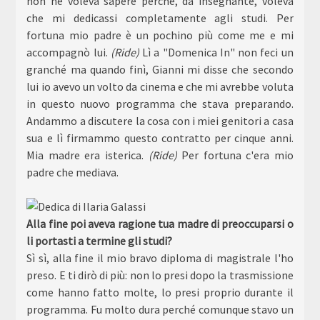
non ne voleva sapere perché, da insegnante, voleva
che mi dedicassi completamente agli studi. Per
fortuna mio padre è un pochino più come me e mi
accompagnò lui.
(Ride)
Lì a "Domenica In" non feci un
granché ma quando finì, Gianni mi disse che secondo
lui io avevo un volto da cinema e che mi avrebbe voluta
in questo nuovo programma che stava preparando.
Andammo a discutere la cosa con i miei genitori a casa
sua e lì firmammo questo contratto per cinque anni.
Mia madre era isterica.
(Ride)
Per fortuna c'era mio
padre che mediava.
Alla fine poi aveva ragione tua madre di preoccuparsi o
li portasti a termine gli studi?
Sì sì, alla fine il mio bravo diploma di magistrale l'ho
preso. E ti dirò di più: non lo presi dopo la trasmissione
come hanno fatto molte, lo presi proprio durante il
programma. Fu molto dura perché comunque stavo un