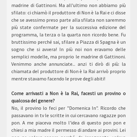
madrine di Gattinoni. Ma all'ultimo non abbiamo più
sfilato: ci chiamò il produttore di Non è la Rai e ci disse
che se avessimo preso parte alla sfilata non saremmo
più state confermate per la successiva edizione del
programma, la terza o la quarta non ricordo bene. Fu
bruttissimo perché sai, sfilare a Piazza di Spagna è un
sogno che si avvera! In più noi non eravamo delle
semplici modelle, ma proprio le madrine di Gattinoni.
Venimmo anche annunciate... anzi ti dirò di più: la
chiamata del produttore di Non è la Rai arrivò proprio
mentre stavamo facendo le prove degli abiti!
Come arrivasti a Non è la Rai, facesti un provino o
qualcosa del genere?
No, il provino lo feci per "Domenica In". Ricordo che
passavano in tv le scritte in cui cercavano ragazze pon
pon. A me piaceva molto l'idea di questo pon pon e
chiesi a mia madre il permesso di andare ai provini. Lei