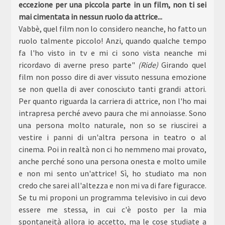
eccezione per una piccola parte in un film, non ti sei
mai cimentata in nessun ruolo da attrice...
Vabbè, quel film non lo considero neanche, ho fatto un
ruolo talmente piccolo! Anzi, quando qualche tempo
fa l'ho visto in tv e mi ci sono vista neanche mi
ricordavo di averne preso parte"
(Ride)
Girando quel
film non posso dire di aver vissuto nessuna emozione
se non quella di aver conosciuto tanti grandi attori.
Per quanto riguarda la carriera di attrice, non l'ho mai
intrapresa perché avevo paura che mi annoiasse. Sono
una persona molto naturale, non so se riuscirei a
vestire i panni di un'altra persona in teatro o al
cinema. Poi in realtà non ci ho nemmeno mai provato,
anche perché sono una persona onesta e molto umile
e non mi sento un'attrice! Sì, ho studiato ma non
credo che sarei all'altezza e non mi va di fare figuracce.
Se tu mi proponi un programma televisivo in cui devo
essere me stessa, in cui c'è posto per la mia
spontaneità allora io accetto, ma le cose studiate a