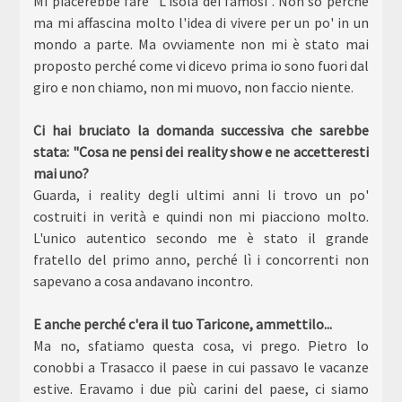
Mi piacerebbe fare "L'isola dei famosi". Non so perché
ma mi affascina molto l'idea di vivere per un po' in un
mondo a parte. Ma ovviamente non mi è stato mai
proposto perché come vi dicevo prima io sono fuori dal
giro e non chiamo, non mi muovo, non faccio niente.
Ci hai bruciato la domanda successiva che sarebbe
stata: "Cosa ne pensi dei reality show e ne accetteresti
mai uno?
Guarda, i reality degli ultimi anni li trovo un po'
costruiti in verità e quindi non mi piacciono molto.
L'unico autentico secondo me è stato il grande
fratello del primo anno, perché lì i concorrenti non
sapevano a cosa andavano incontro.
E anche perché c'era il tuo Taricone, ammettilo...
Ma no, sfatiamo questa cosa, vi prego. Pietro lo
conobbi a Trasacco il paese in cui passavo le vacanze
estive. Eravamo i due più carini del paese, ci siamo