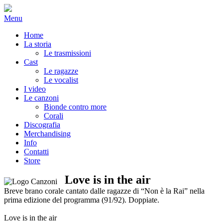
Passa
al
Menu
contenuto
Home
La storia
Le trasmissioni
Cast
Le ragazze
Le vocalist
I video
Le canzoni
Bionde contro more
Corali
Discografia
Merchandising
Info
Contatti
Store
Love is in the air
Breve brano corale cantato dalle ragazze di “Non è la Rai” nella
prima edizione del programma (91/92). Doppiate.
Love is in the air