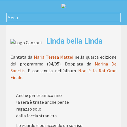
Passa
al
contenuto
Menu
Linda bella Linda
Cantata da
Maria Teresa Mattei
nella
quarta edizione
del programma (94/95). Doppiata da
Marina De
Sanctis
. È contenuta nell’album
Non è la Rai Gran
Finale
.
Anche per te amico mio
la sera è triste anche per te
ragazzo solo
dalla faccia straniera
Lo guardo e poi accendo un sorriso