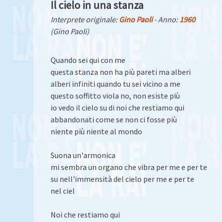
Il cielo in una stanza
Interprete originale:
Gino Paoli
- Anno:
1960
(Gino Paoli)
Quando sei qui con me
questa stanza non ha più pareti ma alberi
alberi infiniti quando tu sei vicino a me
questo soffitto viola no, non esiste più
io vedo il cielo su di noi che restiamo qui
abbandonati come se non ci fosse più
niente più niente al mondo
Suona un'armonica
mi sembra un organo che vibra per me e per te
su nell'immensità del cielo per me e per te
nel ciel
Noi che restiamo qui