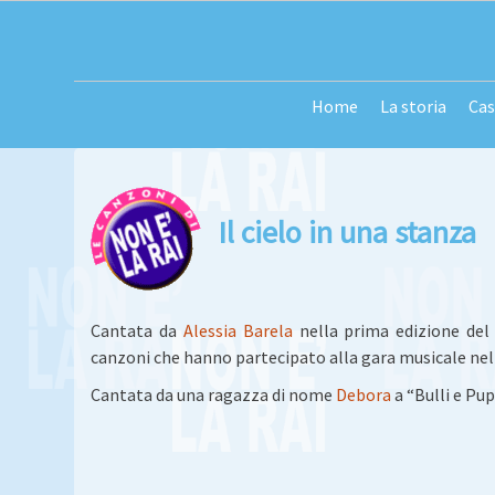
Passa
al
contenuto
Home
La storia
Cas
Il cielo in una stanza
Cantata da
Alessia Barela
nella prima edizione de
canzoni che hanno partecipato alla gara musicale nell
Cantata da una ragazza di nome
Debora
a “Bulli e Pu