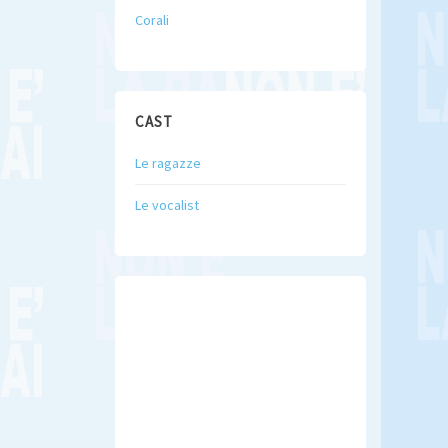
Corali
CAST
Le ragazze
Le vocalist