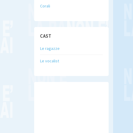
Corali
CAST
Le ragazze
Le vocalist