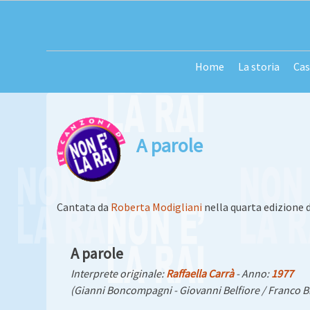
Passa
al
contenuto
Home
La storia
Cas
A parole
Cantata da
Roberta Modigliani
nella
quarta edizione 
A parole
Interprete originale:
Raffaella Carrà
- Anno:
1977
(Gianni Boncompagni - Giovanni Belfiore / Franco B