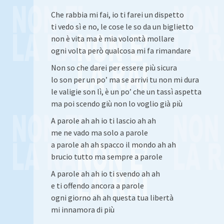
Che rabbia mi fai, io ti farei un dispetto
ti vedo sì e no, le cose le so da un biglietto
non è vita ma è mia volontà mollare
ogni volta però qualcosa mi fa rimandare
Non so che darei per essere più sicura
lo son per un po’ ma se arrivi tu non mi dura
le valigie son lì, è un po’ che un tassì aspetta
ma poi scendo giù non lo voglio già più
A parole ah ah io ti lascio ah ah
me ne vado ma solo a parole
a parole ah ah spacco il mondo ah ah
brucio tutto ma sempre a parole
A parole ah ah io ti svendo ah ah
e ti offendo ancora a parole
ogni giorno ah ah questa tua libertà
mi innamora di più