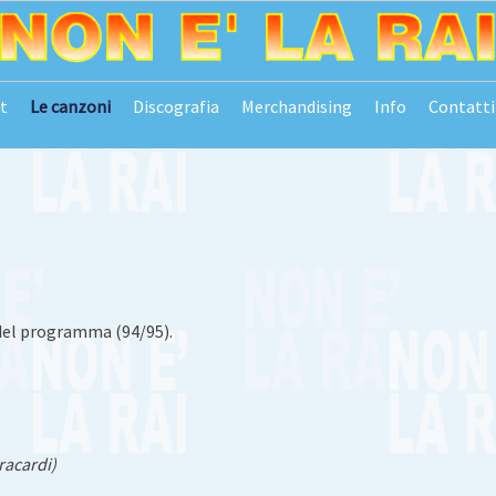
t
Le canzoni
Discografia
Merchandising
Info
Contatti
del programma (94/95).
racardi)